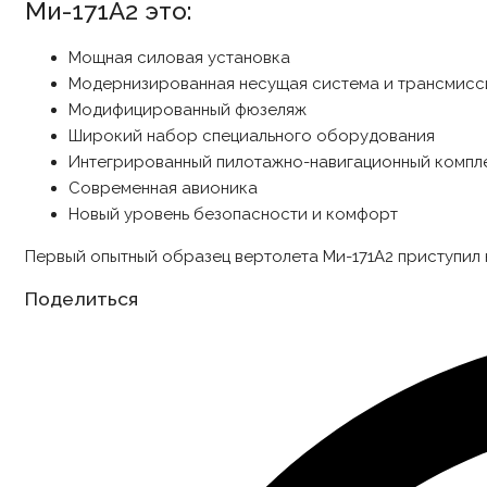
Ми-171А2 это:
Мощная силовая установка
Модернизированная несущая система и трансмисс
Модифицированный фюзеляж
Широкий набор специального оборудования
Интегрированный пилотажно-навигационный компле
Современная авионика
Новый уровень безопасности и комфорт
Первый опытный образец вертолета Ми-171А2 приступил 
Share
Поделиться
this
content
Opens
in
a
new
window