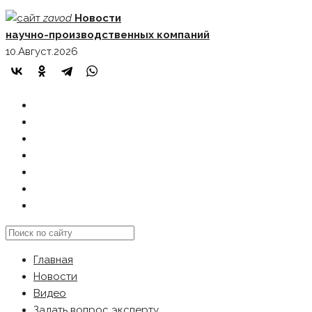
Skip
zavod
Новости
to
научно-производственных компаний
content
10.Август.2026
ГЛАВНАЯ
НОВОСТИ
ВИДЕО
ЗАДАТЬ ВОПРОС ЭКСПЕРТУ
РЕКЛАМОДАТЕЛЯМ
КАРТА САЙТА
Search
this
Главная
website
Новости
Видео
Задать вопрос эксперту