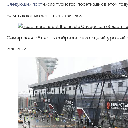
more
Следующий пост
Число туристов, посетивших в этом год
articles
Вам также может понравиться
Самарская область собрала рекордный урожай з
21.10.2022