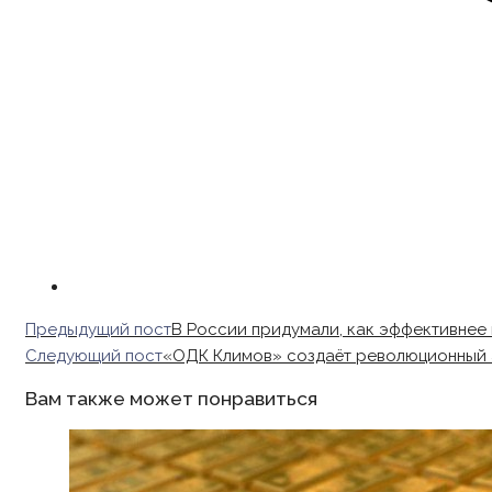
Read
Предыдущий пост
В России придумали, как эффективнее 
more
Следующий пост
«ОДК Климов» создаёт революционный а
articles
Вам также может понравиться