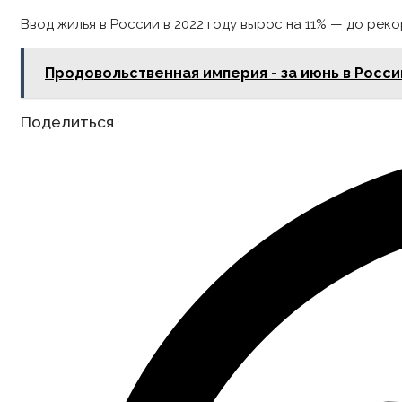
Ввод жилья в России в 2022 году вырос на 11% — до рек
Продовольственная империя - за июнь в Росси
Share
Поделиться
this
content
Opens
in
a
new
window