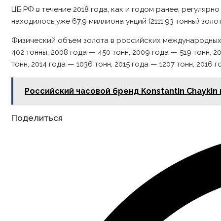
ЦБ РФ в течение 2018 года, как и годом ранее, регулярн
находилось уже 67,9 миллиона унций (2111,93 тонны) золот
Физический объем золота в российских международных р
402 тонны, 2008 года — 450 тонн, 2009 года — 519 тонн, 20
тонн, 2014 года — 1036 тонн, 2015 года — 1207 тонн, 2016 г
Российский часовой бренд Konstantin Сhayki
Share
Поделиться
this
content
Opens
in
a
new
window