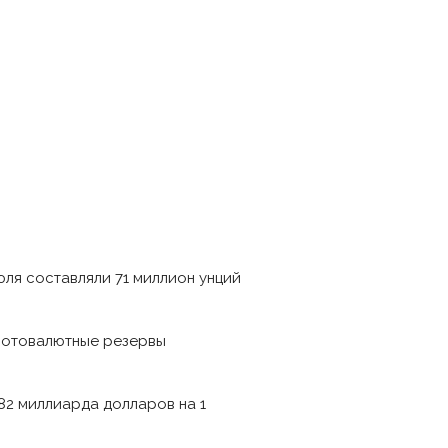
юля составляли 71 миллион унций
олотовалютные резервы
882 миллиарда долларов на 1