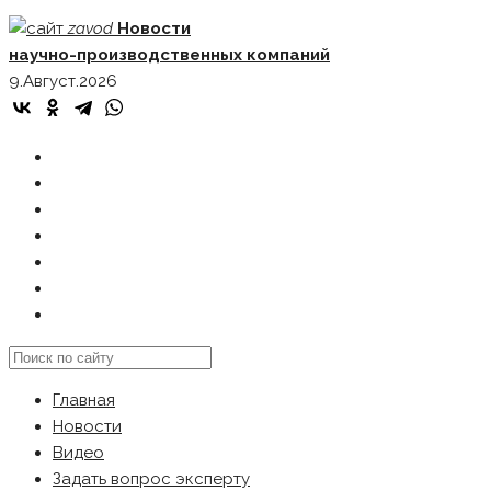
Skip
zavod
Новости
to
научно-производственных компаний
content
9.Август.2026
ГЛАВНАЯ
НОВОСТИ
ВИДЕО
ЗАДАТЬ ВОПРОС ЭКСПЕРТУ
РЕКЛАМОДАТЕЛЯМ
КАРТА САЙТА
Search
this
Главная
website
Новости
Видео
Задать вопрос эксперту