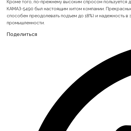
Кроме того, по-прежнему высоким спросом пользуется д
КАМАЗ-5490 был настоящим хитом компании. Прекрасные 
способен преодолевать подъем до 18%) и надежность в
промышленности.
Share
Поделиться
this
content
Opens
in
a
new
window