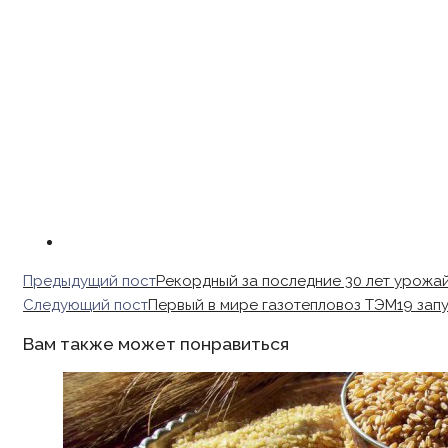
Read
Предыдущий пост
Рекордный за последние 30 лет урожа
more
Следующий пост
Первый в мире газотепловоз ТЭМ19 зап
articles
Вам также может понравиться