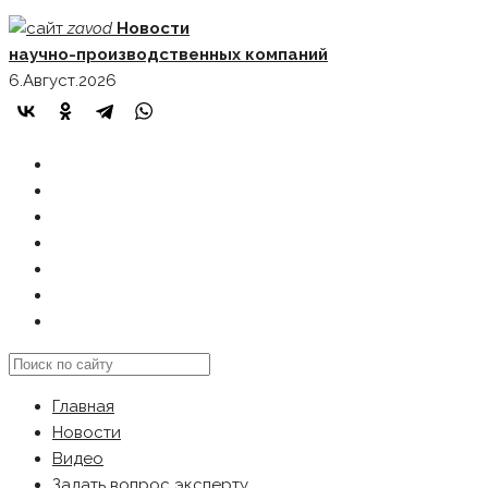
Skip
zavod
Новости
to
научно-производственных компаний
content
6.Август.2026
ГЛАВНАЯ
НОВОСТИ
ВИДЕО
ЗАДАТЬ ВОПРОС ЭКСПЕРТУ
РЕКЛАМОДАТЕЛЯМ
КАРТА САЙТА
Search
this
Главная
website
Новости
Видео
Задать вопрос эксперту