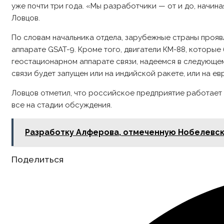
уже почти три года. «Мы разработчики — от и до, начина
Ловцов.
По словам начальника отдела, зарубежные страны проявл
аппарате GSAT-9. Кроме того, двигатели КМ-88, которые
геостационарном аппарате связи, надеемся в следующем
связи будет запущен или на индийской ракете, или на ев
Ловцов отметил, что российское предприятие работает и
все на стадии обсуждения.
Разработку Алферова, отмеченную Нобелевско
Share
Поделиться
this
content
Opens
in
a
new