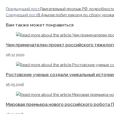
Read
Предыдущий пост
Двигательный прорыв РФ: подробности
more
Следующий пост
В Адыгее побит рекорд по сбору урожа
articles
Вам также может понравиться
Чем примечателен проект российского тяжелог
06.12.2020
Ростовские ученые создали уникальный источни
16.05.2016
Мировая премьера нового российского робота П