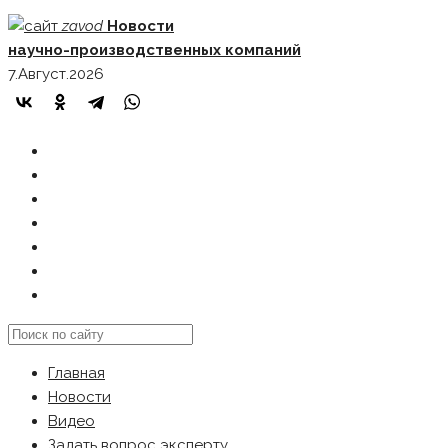
Skip
zavod
Новости
to
научно-производственных компаний
content
7.Август.2026
ГЛАВНАЯ
НОВОСТИ
ВИДЕО
ЗАДАТЬ ВОПРОС ЭКСПЕРТУ
РЕКЛАМОДАТЕЛЯМ
КАРТА САЙТА
Search
this
Главная
website
Новости
Видео
Задать вопрос эксперту