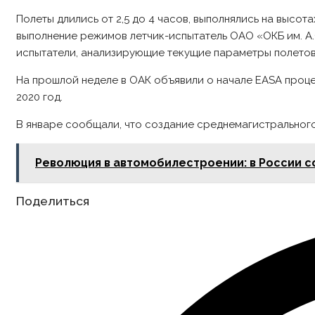
Полеты длились от 2,5 до 4 часов, выполнялись на высо
выполнение режимов летчик-испытатель ОАО «ОКБ им. А
испытатели, анализирующие текущие параметры полетов
На прошлой неделе в ОАК объявили о начале EASA проц
2020 год.
В январе сообщали, что создание среднемагистрального
Революция в автомобилестроении: в России с
Share
Поделиться
this
content
Opens
in
a
new
window