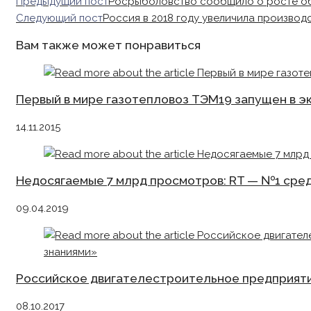
Read
Предыдущий пост
Росрыболовство сообщило о росте о
more
Следующий пост
Россия в 2018 году увеличила производс
articles
Вам также может понравиться
Первый в мире газотепловоз ТЭМ19 запущен в 
14.11.2015
Недосягаемые 7 млрд просмотров: RT — №1 сред
09.04.2019
Российское двигателестроительное предприяти
08.10.2017