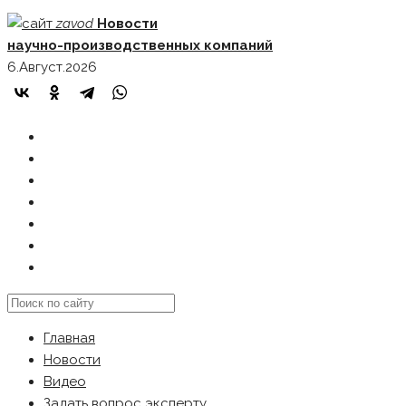
Skip
zavod
Новости
to
научно-производственных компаний
content
6.Август.2026
ГЛАВНАЯ
НОВОСТИ
ВИДЕО
ЗАДАТЬ ВОПРОС ЭКСПЕРТУ
РЕКЛАМОДАТЕЛЯМ
КАРТА САЙТА
Search
this
Главная
website
Новости
Видео
Задать вопрос эксперту