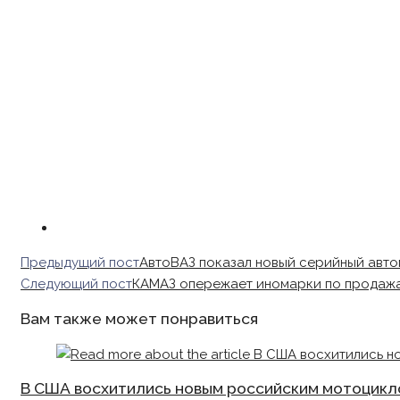
Read
Предыдущий пост
АвтоВАЗ показал новый серийный авт
more
Следующий пост
КАМАЗ опережает иномарки по продаж
articles
Вам также может понравиться
В США восхитились новым российским мотоцикл