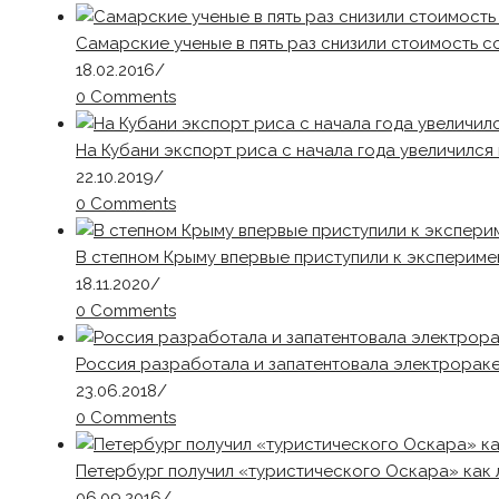
Самарские ученые в пять раз снизили стоимость с
18.02.2016
/
0 Comments
На Кубани экспорт риса с начала года увеличился
22.10.2019
/
0 Comments
В степном Крыму впервые приступили к экспериме
18.11.2020
/
0 Comments
Россия разработала и запатентовала электрораке
23.06.2018
/
0 Comments
Петербург получил «туристического Оскара» как 
06.09.2016
/