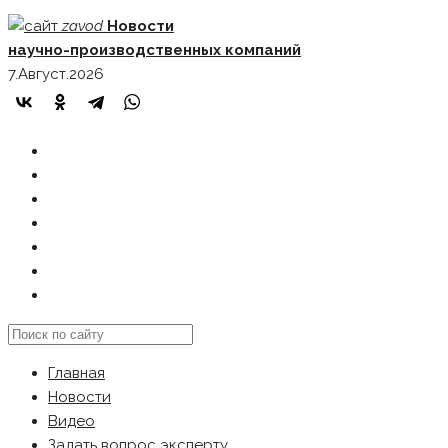
Skip
zavod
Новости
to
научно-производственных компаний
content
7.Август.2026
ГЛАВНАЯ
НОВОСТИ
ВИДЕО
ЗАДАТЬ ВОПРОС ЭКСПЕРТУ
РЕКЛАМОДАТЕЛЯМ
КАРТА САЙТА
Search
this
Главная
website
Новости
Видео
Задать вопрос эксперту