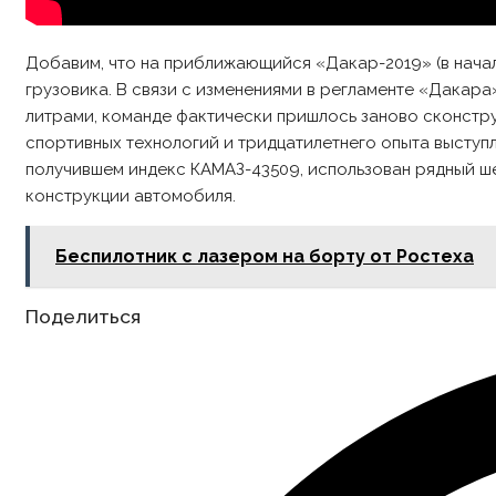
Добавим, что на приближающийся «Дакар-2019» (в нача
грузовика. В связи с изменениями в регламенте «Дакар
литрами, команде фактически пришлось заново сконстр
спортивных технологий и тридцатилетнего опыта выступл
получившем индекс КАМАЗ-43509, использован рядный ш
конструкции автомобиля.
Беспилотник с лазером на борту от Ростеха
Share
Поделиться
this
content
Opens
in
a
new
window