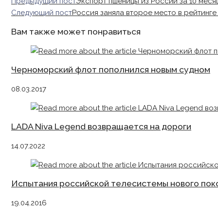
Read
Предыдущий пост
Экспорт пшеницы из России за 10 месяц
more
Следующий пост
Россия заняла второе место в рейтинг
articles
Вам также может понравиться
Черноморский флот пополнился новым судном
08.03.2017
LADA Niva Legend возвращается на дороги
14.07.2022
Испытания российской телесистемы нового по
19.04.2016