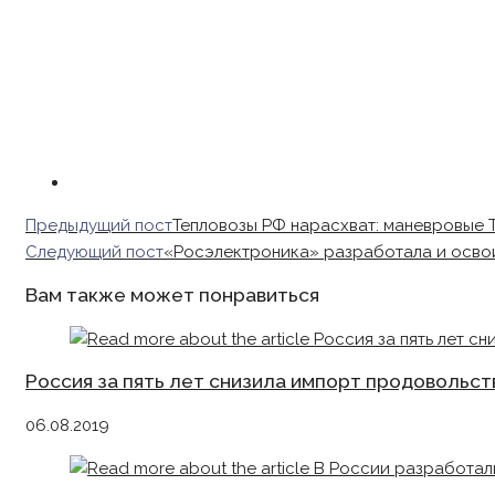
Read
Предыдущий пост
Тепловозы РФ нарасхват: маневровые 
more
Следующий пост
«Росэлектроника» разработала и осво
articles
Вам также может понравиться
Россия за пять лет снизила импорт продовольст
06.08.2019