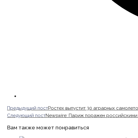
Read
Предыдущий пост
Ростех выпустит 30 аграрных самолето
more
Следующий пост
Newswire: Париж поражен российскими
articles
Вам также может понравиться