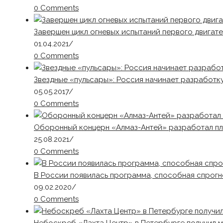
0 Comments
Завершен цикл огневых испытаний первого двигате
01.04.2021
/
0 Comments
Звездные «пульсары»: Россия начинает разработк
05.05.2017
/
0 Comments
Оборонный концерн «Алмаз-Антей» разработал п
25.08.2021
/
0 Comments
В России появилась программа, способная спрог
09.02.2020
/
0 Comments