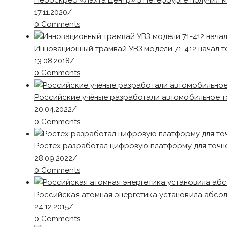
Небоскреб «Лахта Центр» в Петербурге получил 
17.11.2020
/
0 Comments
Инновационный трамвай УВЗ модели 71-412 начал 
13.08.2018
/
0 Comments
Российские учёные разработали автомобильное то
20.04.2022
/
0 Comments
Ростех разработал цифровую платформу для точн
28.09.2022
/
0 Comments
Российская атомная энергетика установила абсо
24.12.2015
/
0 Comments