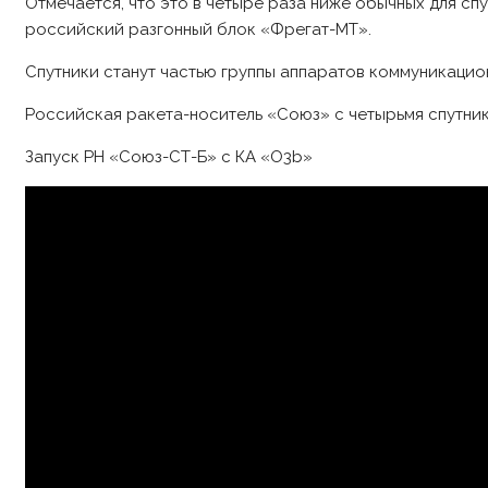
Отмечается, что это в четыре раза ниже обычных для с
российский разгонный блок «Фрегат-МТ».
Спутники станут частью группы аппаратов коммуникацио
Российская ракета-носитель «Союз» с четырьмя спутник
Запуск РН «Союз-СТ-Б» с КА «O3b»