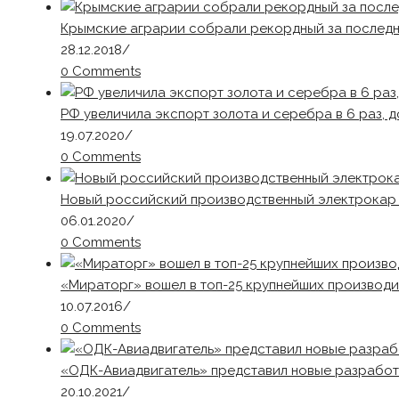
Крымские аграрии собрали рекордный за последн
28.12.2018
/
0 Comments
РФ увеличила экспорт золота и серебра в 6 раз, д
19.07.2020
/
0 Comments
Новый российский производственный электрокар 
06.01.2020
/
0 Comments
«Мираторг» вошел в топ-25 крупнейших производ
10.07.2016
/
0 Comments
«ОДК-Авиадвигатель» представил новые разработ
20.10.2021
/