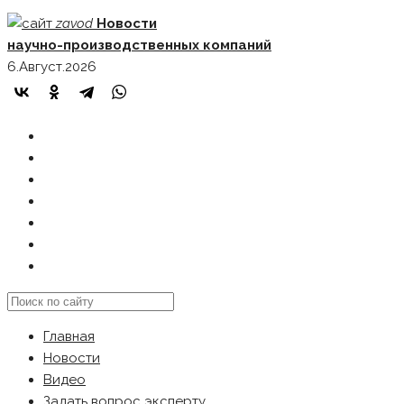
Skip
zavod
Новости
to
научно-производственных компаний
content
6.Август.2026
ГЛАВНАЯ
НОВОСТИ
ВИДЕО
ЗАДАТЬ ВОПРОС ЭКСПЕРТУ
РЕКЛАМОДАТЕЛЯМ
КАРТА САЙТА
Search
this
Главная
website
Новости
Видео
Задать вопрос эксперту