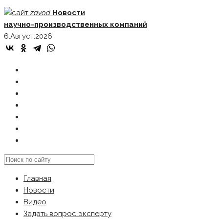
Skip
zavod
Новости
to
научно-производственных компаний
content
6.Август.2026
ГЛАВНАЯ
НОВОСТИ
ВИДЕО
ЗАДАТЬ ВОПРОС ЭКСПЕРТУ
РЕКЛАМОДАТЕЛЯМ
КАРТА САЙТА
Search
this
Главная
website
Новости
Видео
Задать вопрос эксперту