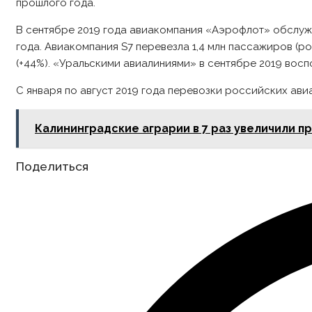
прошлого года.
В сентябре 2019 года авиакомпания «Аэрофлот» обслуж
года. Авиакомпания S7 перевезла 1,4 млн пассажиров (ро
(+44%). «Уральскими авиалиниями» в сентябре 2019 восп
С января по август 2019 года перевозки российских авиа
Калининградские аграрии в 7 раз увеличили п
Share
Поделиться
this
content
Opens
in
a
new
window