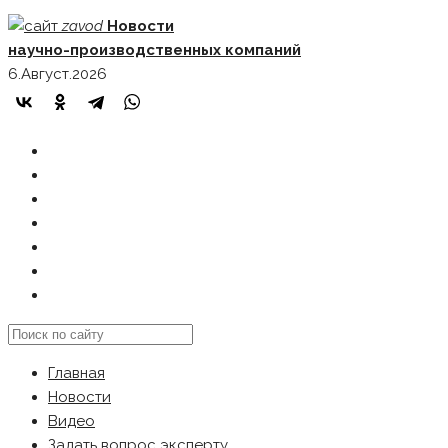
Skip
zavod
Новости
to
научно-производственных компаний
content
6.Август.2026
ГЛАВНАЯ
НОВОСТИ
ВИДЕО
ЗАДАТЬ ВОПРОС ЭКСПЕРТУ
РЕКЛАМОДАТЕЛЯМ
КАРТА САЙТА
Search
this
Главная
website
Новости
Видео
Задать вопрос эксперту