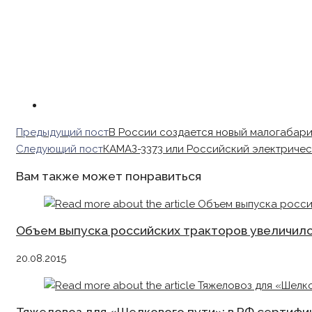
Read
Предыдущий пост
В России создается новый малогабар
more
Следующий пост
КАМАЗ-3373 или Российский электричес
articles
Вам также может понравиться
Объем выпуска российских тракторов увеличилс
20.08.2015