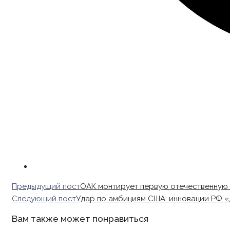
Read
Предыдущий пост
ОАК монтирует первую отечественную
more
Следующий пост
Удар по амбициям США: инновации РФ «
articles
Вам также может понравиться