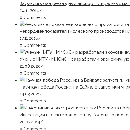
Зафиксирован рекордный экспорт стиральных маш
24.11.2016
/
0 Comments
Рекордные показатели колесного производства П
17.11.2016
/
0 Comments
Ученые НИТУ «МИСиС» разработали экономичную 
21.08.2020
/
0 Comments
Научная победа России: на Байкале запустили ун
14.03.2021
/
0 Comments
Инвестиции в электроэнергетику России за последн
20.07.2014
/
0 Comments