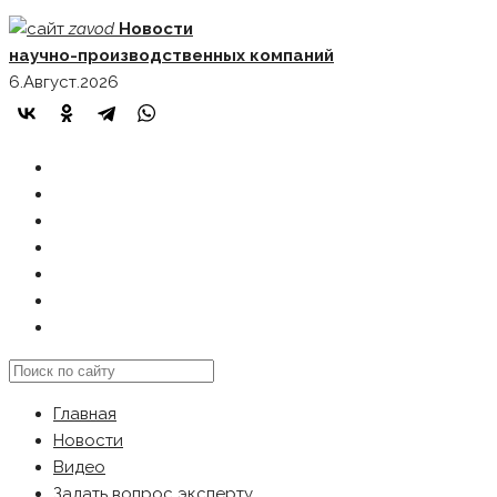
Skip
zavod
Новости
to
научно-производственных компаний
content
6.Август.2026
ГЛАВНАЯ
НОВОСТИ
ВИДЕО
ЗАДАТЬ ВОПРОС ЭКСПЕРТУ
РЕКЛАМОДАТЕЛЯМ
КАРТА САЙТА
Search
this
Главная
website
Новости
Видео
Задать вопрос эксперту