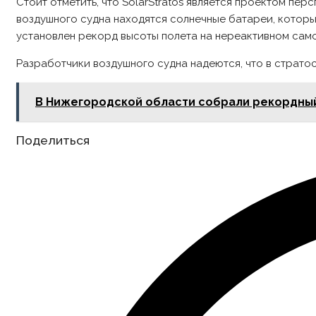
Стоит отметить, что SolarStratos является проектом пе
воздушного судна находятся солнечные батареи, которые
установлен рекорд высоты полета на нереактивном само
Разработчики воздушного судна надеются, что в страто
В Нижегородской области собрали рекордны
Share
Поделиться
this
content
Opens
in
a
new
window