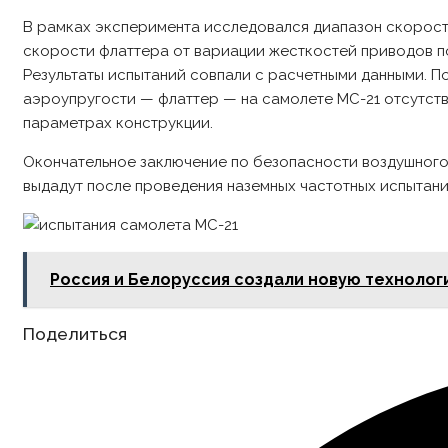
В рамках эксперимента исследовался диапазон скоросте
скорости флаттера от вариации жесткостей приводов по
Результаты испытаний совпали с расчетными данными. П
аэроупругости — флаттер — на самолете МС-21 отсутст
параметрах конструкции.
Окончательное заключение по безопасности воздушного
выдадут после проведения наземных частотных испытаний
Россия и Белоруссия создали новую технолог
Share
Поделиться
this
content
Opens
in
a
new