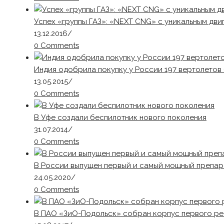
Успех «группы ГАЗ»: «NEXT CNG» с уникальным дви
13.12.2016
/
0 Comments
Индия одобрила покупку у России 197 вертолето
13.05.2015
/
0 Comments
В Уфе создали беспилотник нового поколения
31.07.2014
/
0 Comments
В России выпущен первый и самый мощный препар
24.05.2020
/
0 Comments
В ПАО «ЗиО-Подольск» собран корпус первого ре