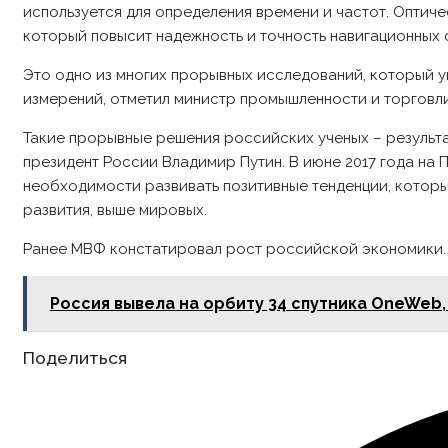
используется для определения времени и частот. Оптиче
который повысит надежность и точность навигационных 
Это одно из многих прорывных исследований, который у
измерений, отметил министр промышленности и торгов
Такие прорывные решения российских ученых – результ
президент России Владимир Путин. В июне 2017 года н
необходимости развивать позитивные тенденции, которы
развития, выше мировых.
Ранее МВФ констатировал рост российской экономики.
Россия вывела на орбиту 34 спутника OneWeb
Share
Поделиться
this
content
Opens
in
a