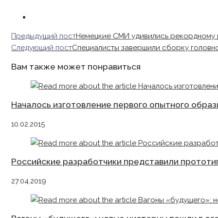
Read
Предыдущий пост
Немецкие СМИ удивились рекордному р
more
Следующий пост
Специалисты завершили сборку головно
articles
Вам также может понравиться
Началось изготовление первого опытного обра
10.02.2015
Российские разработчики представили прототи
27.04.2019