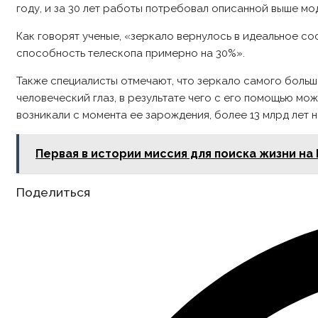
году, и за 30 лет работы потребовал описанной выше мо
Как говорят ученые, «зеркало вернулось в идеальное с
способность телескопа примерно на 30%».
Также специалисты отмечают, что зеркало самого больш
человеческий глаз, в результате чего с его помощью мо
возникали с момента ее зарождения, более 13 млрд лет н
Первая в истории миссия для поиска жизни на
Share
Поделиться
this
content
Opens
in
a
new
window