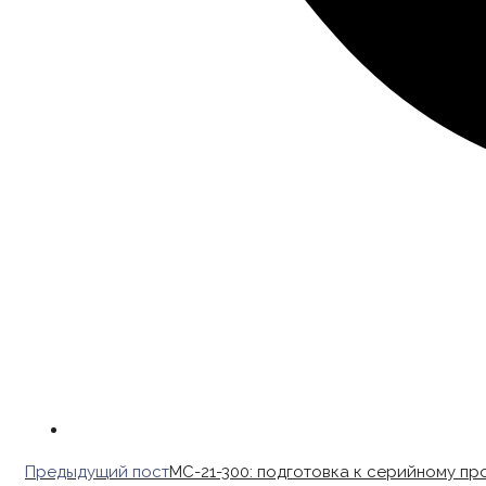
Read
Предыдущий пост
МС-21-300: подготовка к серийному пр