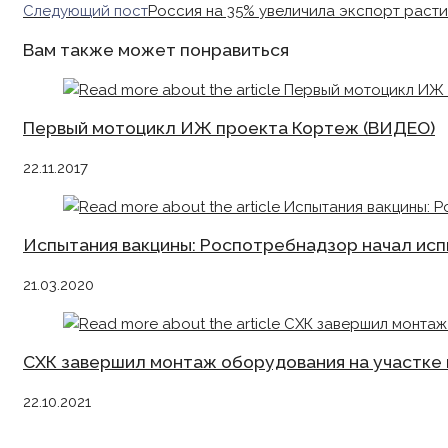
more
Следующий пост
Россия на 35% увеличила экспорт раст
articles
Вам также может понравиться
Первый мотоцикл ИЖ проекта Кортеж (ВИДЕО)
22.11.2017
Испытания вакцины: Роспотребнадзор начал исп
21.03.2020
СХК завершил монтаж оборудования на участке
22.10.2021