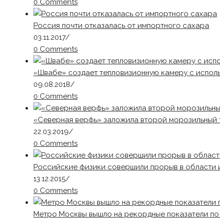
0 Comments
Россия почти отказалась от импортного сахара
03.11.2017
/
0 Comments
«Швабе» создает тепловизионную камеру с испол
09.08.2018
/
0 Comments
«Северная верфь» заложила второй морозильный 
22.03.2019
/
0 Comments
Российские физики совершили прорыв в области 
13.12.2015
/
0 Comments
Метро Москвы вышло на рекордные показатели п