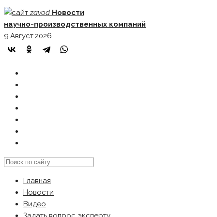
Skip
zavod
Новости
to
научно-производственных компаний
content
9.Август.2026
ГЛАВНАЯ
НОВОСТИ
ВИДЕО
ЗАДАТЬ ВОПРОС ЭКСПЕРТУ
РЕКЛАМОДАТЕЛЯМ
КАРТА САЙТА
Search
this
Главная
website
Новости
Видео
Задать вопрос эксперту