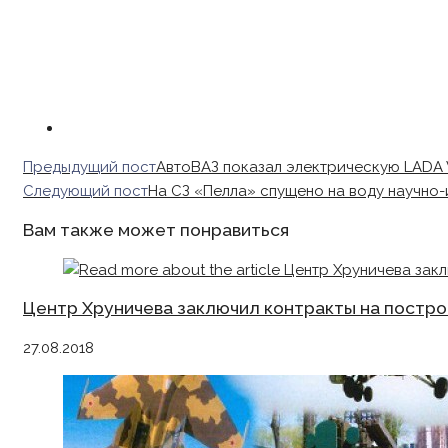
Read
Предыдущий пост
АвтоВАЗ показал электрическую LADA 
more
Следующий пост
На СЗ «Пелла» спущено на воду научно
articles
Вам также может понравиться
Центр Хруничева заключил контракты на постро
27.08.2018