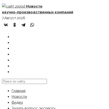
Skip
zavod
Новости
to
научно-производственных компаний
content
7.Август.2026
ГЛАВНАЯ
НОВОСТИ
ВИДЕО
ЗАДАТЬ ВОПРОС ЭКСПЕРТУ
РЕКЛАМОДАТЕЛЯМ
КАРТА САЙТА
Search
this
Главная
website
Новости
Видео
Задать вопрос эксперту