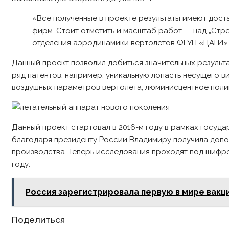
«Все полученные в проекте результаты имеют дост
фирм. Стоит отметить и масштаб работ — над „Стр
отделения аэродинамики вертолетов ФГУП «ЦАГИ» 
Данный проект позволил добиться значительных результ
ряд патентов, например, уникальную лопасть несущего 
воздушных параметров вертолета, люминисцентное поли
Данный проект стартовал в 2016-м году в рамках госу
благодаря президенту России Владимиру получила допо
производства. Теперь исследования проходят под шифро
году.
Россия зарегистрировала первую в мире вакц
Share
Поделиться
this