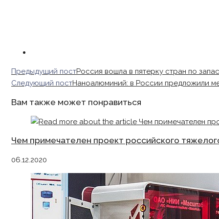
Read
Предыдущий пост
Россия вошла в пятерку стран по запа
more
Следующий пост
Наноалюминий: в России предложили м
articles
Вам также может понравиться
Чем примечателен проект российского тяжелог
06.12.2020