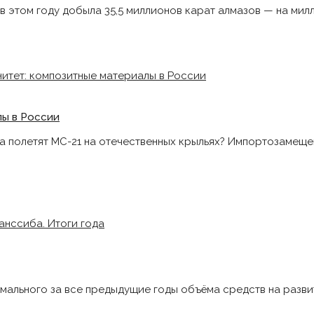
 этом году добыла 35,5 миллионов карат алмазов — на мил
лы в России
да полетят МС-21 на отечественных крыльях? Импортозамещ
мального за все предыдущие годы объёма средств на разв