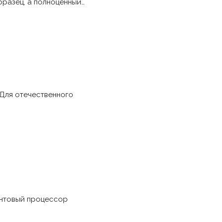
бразец, а полноценный…
Для отечественного
антовый процессор