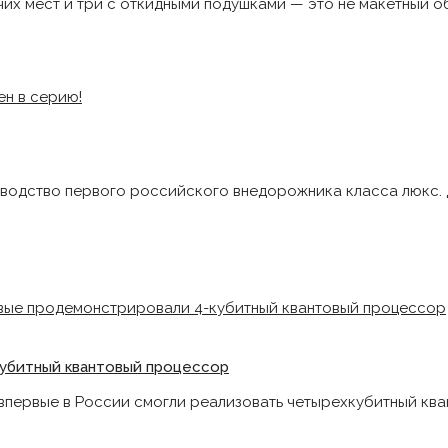
ячих мест и три с откидными подушками — это не макетный о
зводство первого российского внедорожника класса люкс. 
битный квантовый процессор⁠⁠
первые в России смогли реализовать четырехкубитный кв