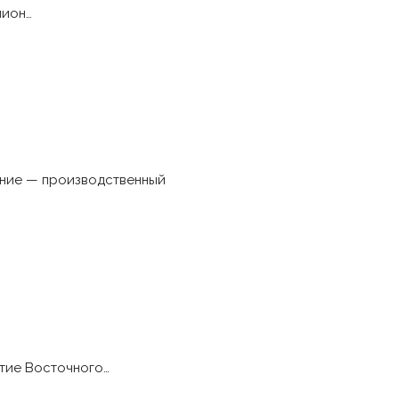
лион…
ение — производственный
итие Восточного…