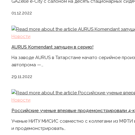
GAZelle e-City с салоном на десять стационарных сид
01.12.2022
Новости
AURUS Komendant запущен в серию!
На заводе AURUS в Татарстане начато серийное прои
автопрома —…
29.11.2022
Новости
Российские ученые впервые продемонстрировали 4-ку
Ученые НИТУ МИСИС совместно с коллегами из МФТИ в
и продемонстрировать…